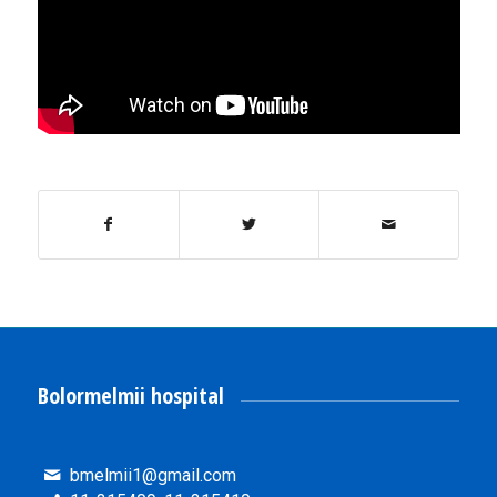
Bolormelmii hospital
bmelmii1@gmail.com