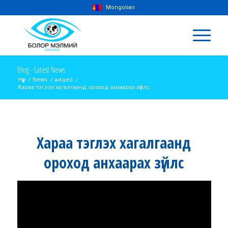
Mongolian
Blog - Latest News
Нүүр
/
News
/
видео
/
Хараа тэглэх хагалгаанд ороход анхаарах зүйлс...
Хараа тэглэх хагалгаанд
ороход анхаарах зүйлс