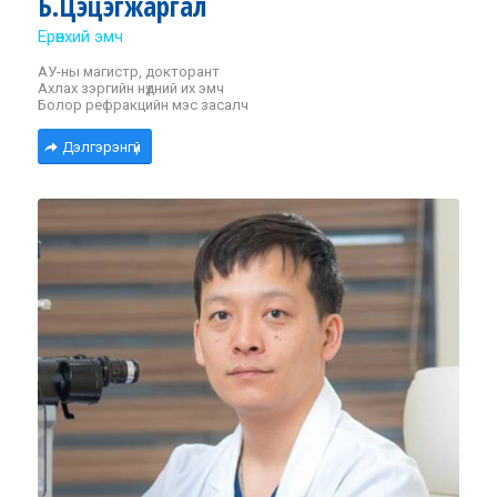
Б.Цэцэгжаргал
Ерөнхий эмч
АУ-ны магистр, докторант
Ахлах зэргийн нүдний их эмч
Болор рефракцийн мэс засалч
Дэлгэрэнгүй