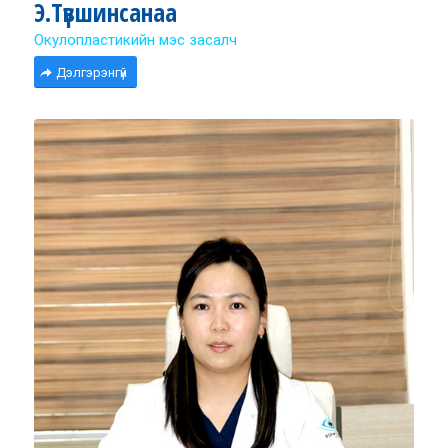
Э.Түвшинсанаа
Окулопластикийн мэс засалч
Дэлгэрэнгүй