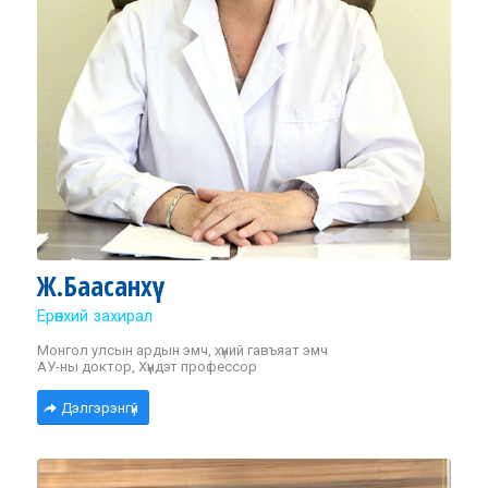
Ж.Баасанхүү
Ерөнхий захирал
Монгол улсын ардын эмч, хүний гавъяат эмч
АУ-ны доктор, Хүндэт профессор
Дэлгэрэнгүй