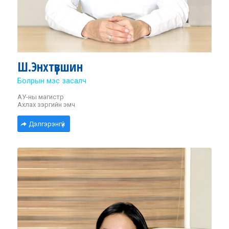
Ш.Энхтүвшин
Болрын мэс засалч
АУ-ны магистр
Ахлах зэргийн эмч
Дэлгэрэнгүй