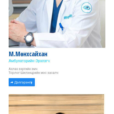
М.Мөнхсайхан
Амбулаторийн-Эрхлэгч
Ахлах зэргийн эмч
Торлог-Шилэнцрийн мэс засалч
Дэлгэрэнгүй