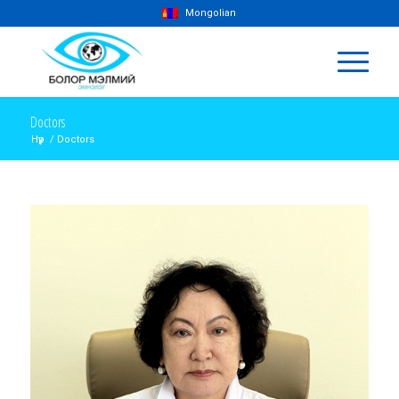
Mongolian
Doctors
Нүүр
/
Doctors