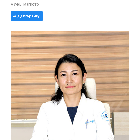
АУ-ны магистр
Дэлгэрэнгүй