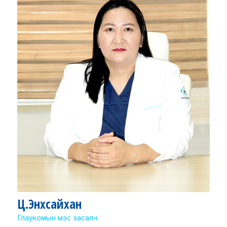
Ц.Энхсайхан
Глаукомын мэс засалч