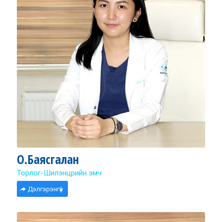
О.Баясгалан
Торлог-Шилэнцрийн эмч
Дэлгэрэнгүй