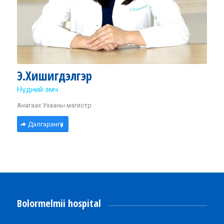
Э.Хишигдэлгэр
Нүдний эмч
Анагаах Ухааны магистр
Дэлгэрэнгүй
Bolormelmii hospital