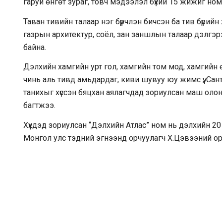
гаруй өнгөт зураг, товч мэдээлэл бүхий 15 жижиг ном э
Таван тивийн талаар нэг бүрчлэн бичсэн ба тив бүрийн х
газрын архитектур, соёл, зан заншлын талаар дэлгэр
байна.
Дэлхийн хамгийн урт гол, хамгийн том мод, хамгийн ө
чинь аль тивд амьдардаг, киви шувуу юу жимс үү, Сан
танихыг хүссэн бяцхан аялагчдад зориулсан маш оло
багтжээ.
Хүүхдэд зориулсан “Дэлхийн Атлас” ном нь дэлхийн 2
Монгол улс тэдний эгнээнд орчуулагч Х.Цэвээний ор