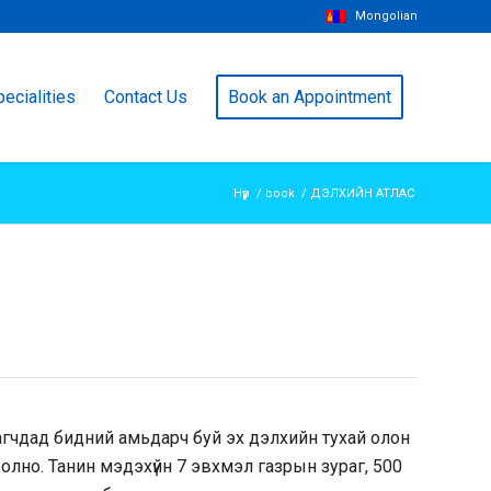
Mongolian
ecialities
Contact Us
Book an Appointment
Нүүр
/
book
/
ДЭЛХИЙН АТЛАС
лагчдад бидний амьдарч буй эх дэлхийн тухай олон
олно. Танин мэдэхүйн 7 эвхмэл газрын зураг, 500