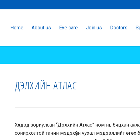
Home
About us
Eye care
Join us
Doctors
Sp
ДЭЛХИЙН АТЛАС
Хүүхдэд зориулсан “Дэлхийн Атлас” ном нь бяцхан ая
сонирхолтой танин мэдэхүйн чухал мэдээллийг өгөх б