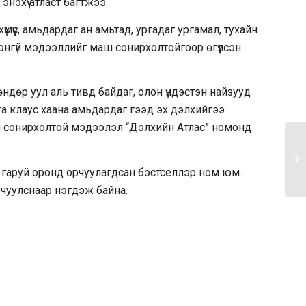
нэхүү атласт багтжээ.
үмүүс, амьдардаг ан амьтад, ургадаг ургамал, тухайн
энгүй мэдээллийг маш сонирхолтойгоор өгүүлсэн
ндөр уул аль тивд байдаг, олон үндэстэн найзууд
та клаус хаана амьдардаг гээд эх дэлхийгээ
н сонирхолтой мэдээлэл “Дэлхийн Атлас” номонд
0 гаруй оронд орчуулагдсан бэстселлэр ном юм.
чуулснаар нэгдэж байна.